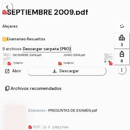
chevron_left
SEPTIEMBRE 2009.pdf
Alejerez
leaderboard
Examenes Resueltos
3
9 archivos
·
Descargar carpeta (PRO)
personal_bag
DICIEMBRE 2009.pdf
JUNIO 2009.pdf
JUNIO 2010
0
7 páginas
9 páginas
8 páginas
more_vert
open_in_new
download
Abrir
Descargar
content_copy
Archivos recomendados
Exámenes
- PREGUNTAS DE EXAMEN.pdf
PDF
3 páginas