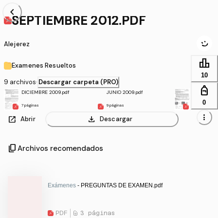
chevron_left
SEPTIEMBRE 2012.PDF
Alejerez
leaderboard
Examenes Resueltos
10
9 archivos
·
Descargar carpeta (PRO)
personal_bag
DICIEMBRE 2009.pdf
JUNIO 2009.pdf
JUNIO 2010
0
7 páginas
9 páginas
8 páginas
more_vert
open_in_new
download
Abrir
Descargar
content_copy
Archivos recomendados
Exámenes
- PREGUNTAS DE EXAMEN.pdf
PDF
3 páginas