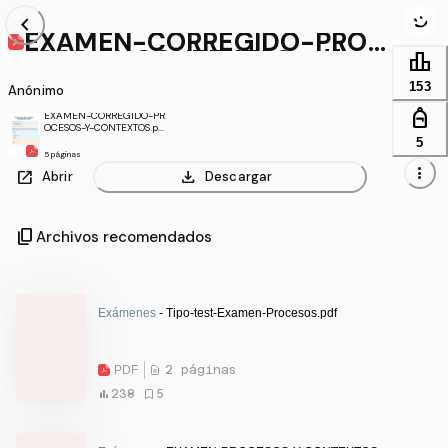
chevron_left
EXAMEN-CORREGIDO-PROC
ESOS-Y-CONTEXTOS.pdf
leaderboard
153
Anónimo
personal_bag
EXAMEN-CORREGIDO-PR
OCESOS-Y-CONTEXTOS.pd
f
5
5 páginas
more_vert
open_in_new
download
Abrir
Descargar
content_copy
Archivos recomendados
Exámenes
- Tipo-test-Examen-Procesos.pdf
PDF
2 páginas
238
5