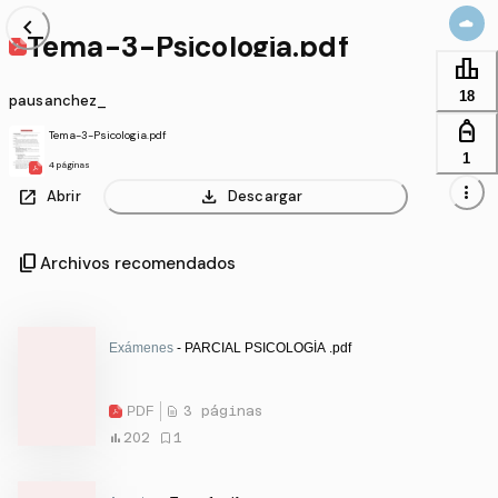
chevron_left
Tema-3-Psicologia.pdf
leaderboard
18
pausanchez_
personal_bag
Tema-3-Psicologia.pdf
1
4 páginas
more_vert
open_in_new
download
Abrir
Descargar
content_copy
Archivos recomendados
Exámenes
- PARCIAL PSICOLOGÍA .pdf
PDF
3 páginas
202
1