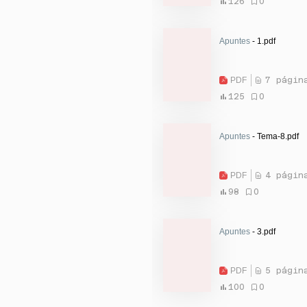
126
0
Apuntes
- 1.pdf
PDF
7 págin
125
0
Apuntes
- Tema-8.pdf
PDF
4 págin
98
0
Apuntes
- 3.pdf
PDF
5 págin
100
0