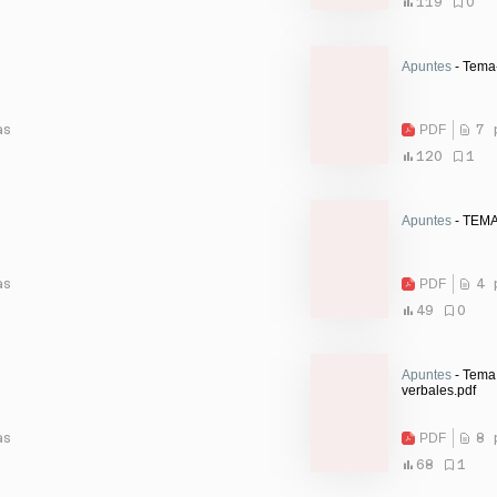
119
0
Apuntes
- Tema
as
PDF
7 
120
1
Apuntes
- TEMA
as
PDF
4 
49
0
Apuntes
- Tema 
verbales.pdf
as
PDF
8 
68
1