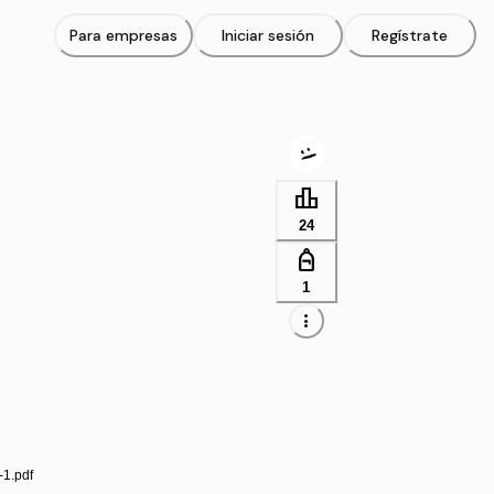
Para empresas
Iniciar sesión
Regístrate
leaderboard
24
personal_bag
1
more_vert
-1.pdf