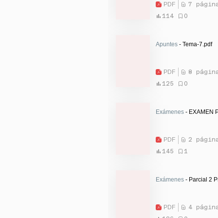
PDF
7 págin
114
0
Apuntes
- Tema-7.pdf
PDF
8 págin
125
0
Exámenes
- EXAMEN P
PDF
2 págin
145
1
Exámenes
- Parcial 2 P
PDF
4 págin