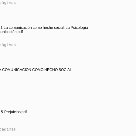
páginas
1 La comunicación como hecho social. La Psicología
municación.pdf
páginas
 LA COMUNICACIÓN COMO HECHO SOCIAL
5-Prejuicios.pdf
páginas