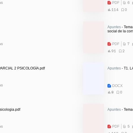
as
PDF
6 
114
0
Apuntes
- Tema 
social de la co
as
PDF
7 
91
2
ARCIAL 2 PSICOLOGÍA.pdf
Apuntes
- T1.
as
DOCX
8
0
sicologia.pdf
Apuntes
- Tema-
as
PDF
5 