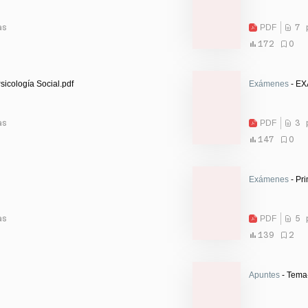
as
PDF
7 
172
0
sicología Social.pdf
Exámenes
- EX
as
PDF
3 
147
0
Exámenes
- Pri
as
PDF
5 
139
2
Apuntes
- Tema