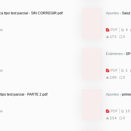
ica tipo test parcial - SIN CORREGIR.pdf
Apuntes
- Salut 
as
PDF
4 
173
0
Exámenes
- SP
as
PDF
1 
196
0
 tipo test parcial - PARTE 2.pdf
Apuntes
- prime
as
PDF
15
134
0