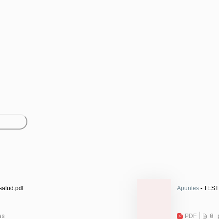
salud.pdf
Apuntes
- TEST
as
PDF
8 