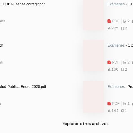
GLOBAL sense corregir.pdf
Exámenes
- EX
nas
PDF
2 
227
2
df
Exámenes
- tut
as
PDF
2 
130
2
lud-Publica-Enero-2020.pdf
Exámenes
- Pr
a
PDF
1 
144
1
Explorar otros archivos