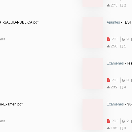
275
2
T-SALUD-PUBLICA.pdf
Apuntes
- TEST
nas
PDF
9 
250
1
Exámenes
- Tes
PDF
8 
232
4
po-Examen.pdf
Exámenes
- Nu
nas
PDF
2 
193
0