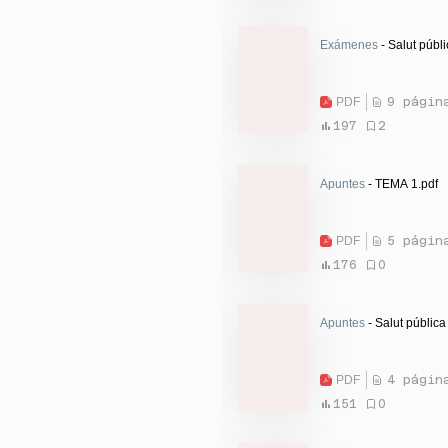
Exámenes
- Salut públ
PDF
9 págin
197
2
Apuntes
- TEMA 1.pdf
PDF
5 págin
176
0
Apuntes
- Salut pública
PDF
4 págin
151
0