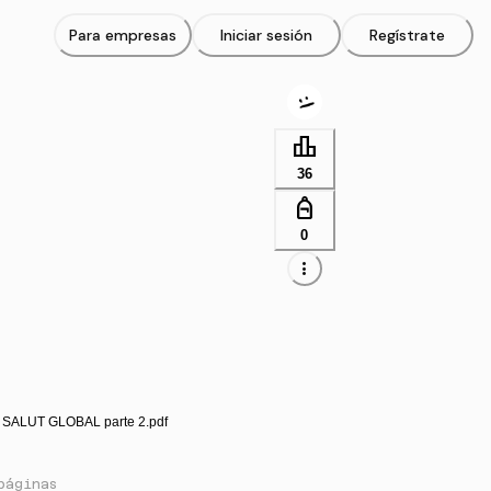
Para empresas
Iniciar sesión
Regístrate
leaderboard
36
personal_bag
0
more_vert
 SALUT GLOBAL parte 2.pdf
páginas