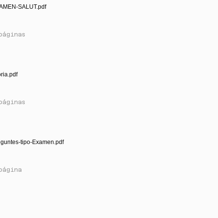
AMEN-SALUT.pdf
páginas
oria.pdf
páginas
eguntes-tipo-Examen.pdf
página