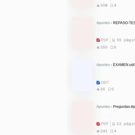
308
4
Apuntes
- REPASO-TES
PDF
55 pági
350
6
Apuntes
- EXAMEN.odt
ODT
36
0
Apuntes
- Preguntas-ti
PDF
13 pági
241
4