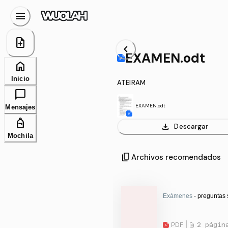
menu
note_add
chevron_left
EXAMEN.odt
home
Inicio
ATEIRAM
chat_bubble
EXAMEN.odt
Mensajes
personal_bag
download
Descargar
Mochila
content_copy
Archivos recomendados
Exámenes
- preguntas 
PDF
2 págin