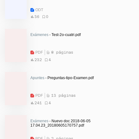
ODT
36
0
Exámenes
- Test-2o-cuatri.pdf
PDF
8 páginas
232
4
Apuntes
- Preguntas-tipo-Examen.pdf
PDF
13 páginas
241
4
Exámenes
- Nuevo doc 2018-06-05
17.04.23_20180605170757.pdf
PDF
2 páginas