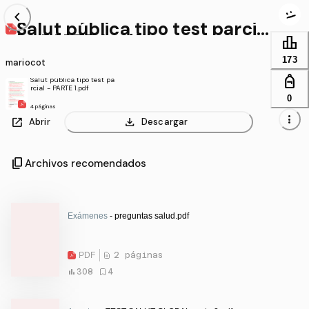
chevron_left
Salut pública tipo test parcia
l - PARTE 1.pdf
leaderboard
173
mariocot
personal_bag
Salut pública tipo test pa
rcial - PARTE 1.pdf
0
4 páginas
more_vert
open_in_new
download
Abrir
Descargar
content_copy
Archivos recomendados
Exámenes
- preguntas salud.pdf
PDF
2 páginas
308
4