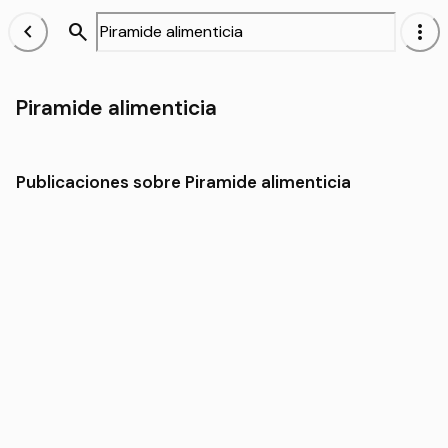
chevron_left
search
more_vert
Piramide alimenticia
Publicaciones sobre Piramide alimenticia