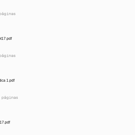
páginas
t17.pdf
páginas
tica 1.pdf
 páginas
17.pdf