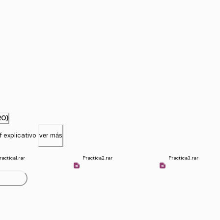
RO)
 explicativo
ver más
ractica1.rar
Practica2.rar
Practica3.rar