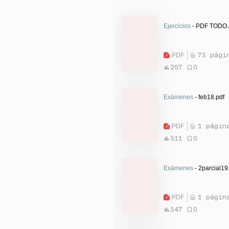
Ejercicios
- PDF TODO.
PDF
73 pági
257
0
Exámenes
- feb18.pdf
PDF
1 págin
511
0
Exámenes
- 2parcial19
PDF
1 págin
347
0