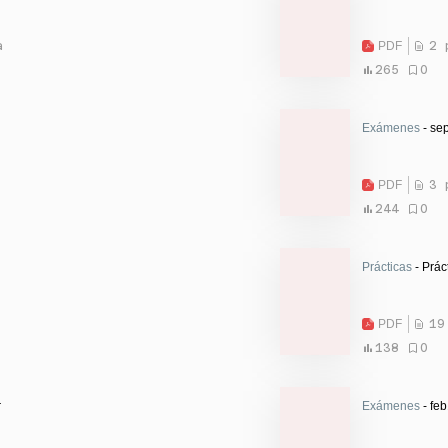
a
PDF
2 
265
0
Exámenes
- sep
PDF
3 
244
0
Prácticas
- Prác
PDF
19
138
0
r
Exámenes
- feb