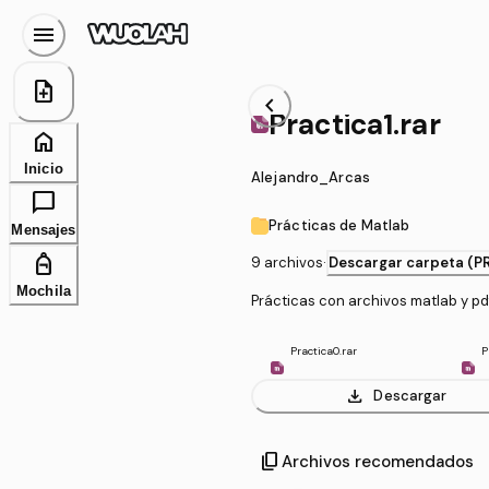
menu
note_add
chevron_left
Practica1.rar
home
Inicio
Alejandro_Arcas
chat_bubble
Prácticas de Matlab
Mensajes
personal_bag
9 archivos
·
Descargar carpeta (P
Mochila
Prácticas con archivos matlab y pdf
Practica0.rar
P
download
Descargar
content_copy
Archivos recomendados