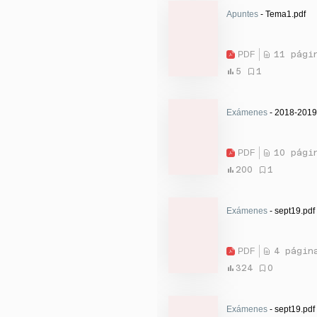
Apuntes
- Tema1.pdf
PDF
11 pági
5
1
Exámenes
- 2018-2019 
PDF
10 pági
200
1
Exámenes
- sept19.pdf
PDF
4 págin
324
0
Exámenes
- sept19.pdf