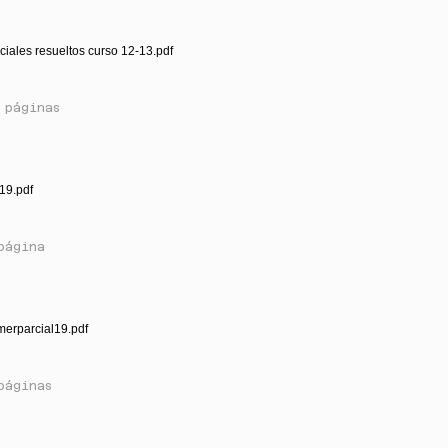
ciales resueltos curso 12-13.pdf
 páginas
19.pdf
página
merparcial19.pdf
páginas