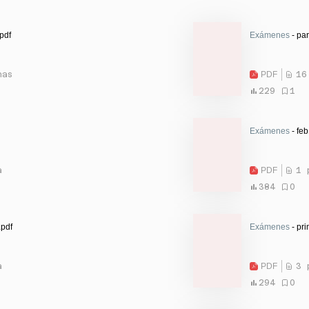
pdf
Exámenes
- par
nas
PDF
16
229
1
Exámenes
- feb
a
PDF
1 
384
0
.pdf
Exámenes
- pri
a
PDF
3 
294
0