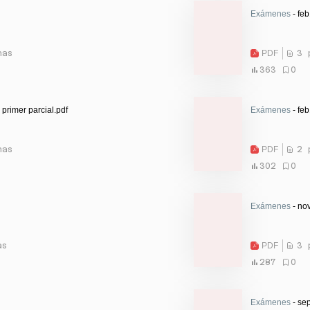
Exámenes
- feb
nas
PDF
3 
363
0
primer parcial.pdf
Exámenes
- feb
nas
PDF
2 
302
0
Exámenes
- no
as
PDF
3 
287
0
Exámenes
- sep