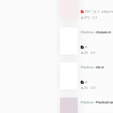
PDF
1 págin
271
1
Prácticas
- choques.m
M
20
0
Prácticas
- mtc.m
M
21
0
Prácticas
- Practica0.ra