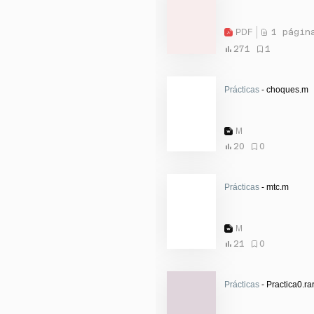
PDF
1 págin
271
1
Prácticas
- choques.m
M
20
0
Prácticas
- mtc.m
M
21
0
Prácticas
- Practica0.ra