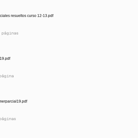
ciales resueltos curso 12-13.pdf
 páginas
19.pdf
página
merparcial19.pdf
páginas