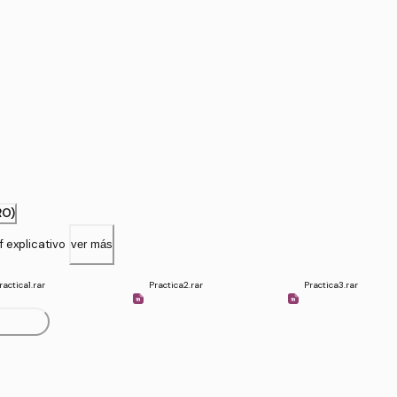
RO)
 explicativo
ver más
ractica1.rar
Practica2.rar
Practica3.rar