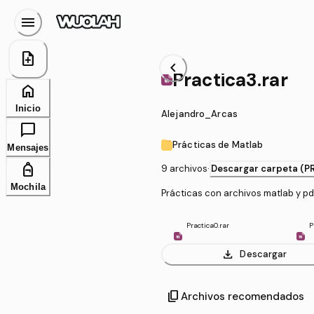
menu
note_add
chevron_left
Practica3.rar
home
Inicio
Alejandro_Arcas
chat_bubble
Prácticas de Matlab
Mensajes
personal_bag
9 archivos
·
Descargar carpeta (P
Mochila
Prácticas con archivos matlab y pdf
Practica0.rar
P
download
Descargar
content_copy
Archivos recomendados