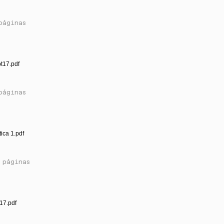
páginas
t17.pdf
páginas
tica 1.pdf
 páginas
17.pdf