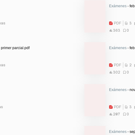
Exámenes
- feb
nas
PDF
3 
363
0
primer parcial.pdf
Exámenes
- feb
nas
PDF
2 
302
0
Exámenes
- no
as
PDF
3 
287
0
Exámenes
- sep