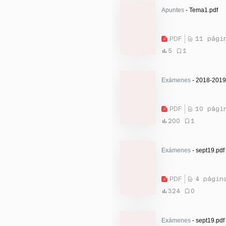
Apuntes
- Tema1.pdf
PDF
11 pági
5
1
Exámenes
- 2018-2019 
PDF
10 pági
200
1
Exámenes
- sept19.pdf
PDF
4 págin
324
0
Exámenes
- sept19.pdf