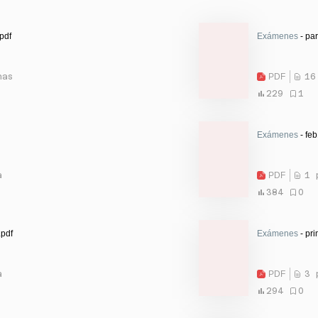
pdf
Exámenes
- par
nas
PDF
16
229
1
Exámenes
- feb
a
PDF
1 
384
0
.pdf
Exámenes
- pri
a
PDF
3 
294
0