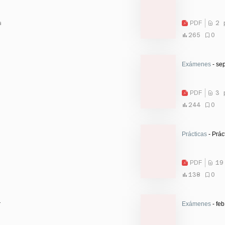
a
PDF
2 
265
0
Exámenes
- sep
PDF
3 
244
0
Prácticas
- Prác
PDF
19
138
0
r
Exámenes
- feb