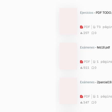
Ejercicios
- PDF TODO.
PDF
73 pági
257
0
Exámenes
- feb18.pdf
PDF
1 págin
511
0
Exámenes
- 2parcial19
PDF
1 págin
347
0