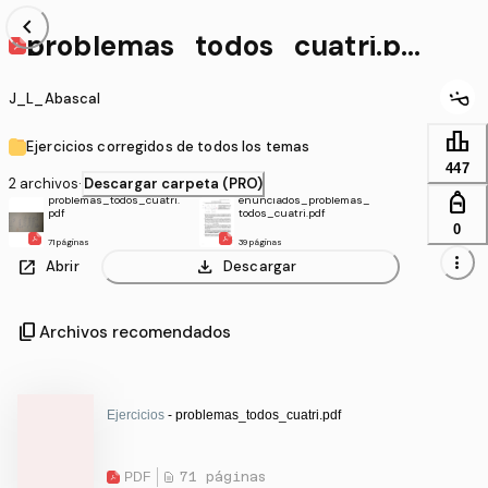
chevron_left
problemas_todos_cuatri.pd
f
J_L_Abascal
leaderboard
Ejercicios corregidos de todos los temas
447
2 archivos
·
Descargar carpeta (PRO)
personal_bag
problemas_todos_cuatri.
enunciados_problemas_
pdf
todos_cuatri.pdf
0
71 páginas
39 páginas
more_vert
open_in_new
download
Abrir
Descargar
content_copy
Archivos recomendados
Ejercicios
- problemas_todos_cuatri.pdf
PDF
71 páginas