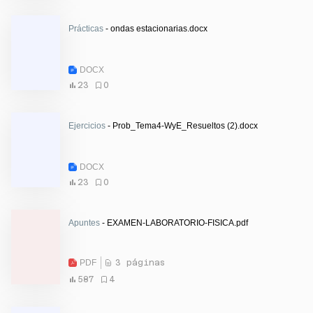
Prácticas
- ondas estacionarias.docx
DOCX
23
0
Ejercicios
- Prob_Tema4-WyE_Resueltos (2).docx
DOCX
23
0
Apuntes
- EXAMEN-LABORATORIO-FISICA.pdf
PDF
3 páginas
587
4