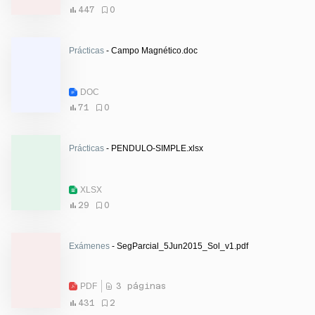
447
0
Prácticas
- Campo Magnético.doc
DOC
71
0
Prácticas
- PENDULO-SIMPLE.xlsx
XLSX
29
0
Exámenes
- SegParcial_5Jun2015_Sol_v1.pdf
PDF
3 páginas
431
2