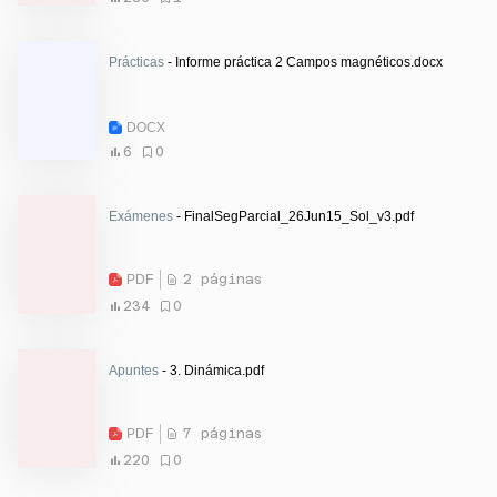
Prácticas
- Informe práctica 2 Campos magnéticos.docx
DOCX
6
0
Exámenes
- FinalSegParcial_26Jun15_Sol_v3.pdf
PDF
2 páginas
234
0
Apuntes
- 3. Dinámica.pdf
PDF
7 páginas
220
0