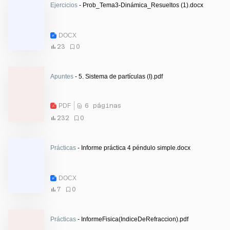
Ejercicios
- Prob_Tema3-Dinámica_Resueltos (1).docx
DOCX
23
0
Apuntes
- 5. Sistema de partículas (I).pdf
PDF
6 páginas
232
0
Prácticas
- Informe práctica 4 péndulo simple.docx
DOCX
7
0
Prácticas
- InformeFisica(IndiceDeRefraccion).pdf