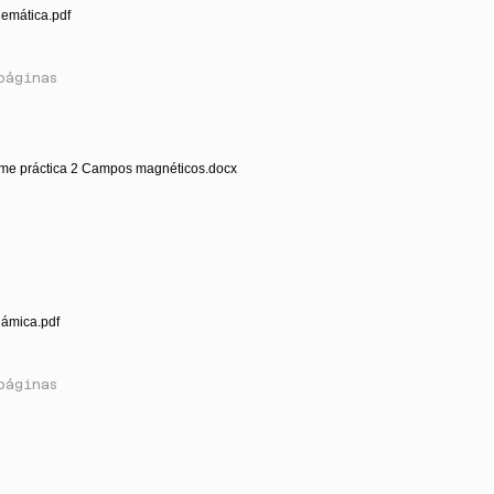
nemática.pdf
páginas
rme práctica 2 Campos magnéticos.docx
námica.pdf
páginas