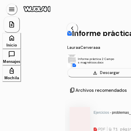
menu
note_add
chevron_left
Informe prácti
home
Inicio
LauraaCerveraaa
chat_bubble
Informe práctica 2 Campo
Mensajes
s magnéticos.docx
personal_bag
download
Descargar
Mochila
content_copy
Archivos recomendados
Ejercicios
- problemas_
PDF
71 pági