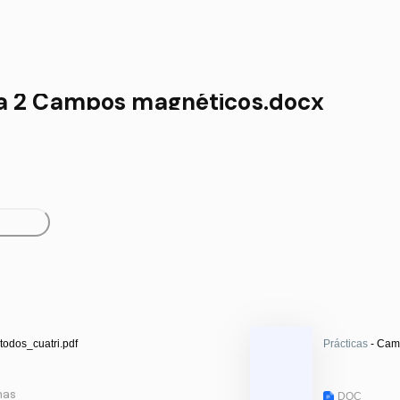
ca 2 Campos magnéticos.docx
todos_cuatri.pdf
Prácticas
- Cam
nas
DOC