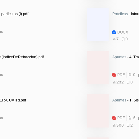
partículas (I).pdf
Prácticas
- Info
as
DOCX
7
0
ca(IndiceDeRefraccion).pdf
Apuntes
- 4. Tr
as
PDF
9 
232
0
MER-CUATRI.pdf
Apuntes
- 1. Si
as
PDF
5 
300
2