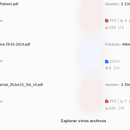
Febrero.pdf
Apuntes
- 2. Ci
as
PDF
4 
255
1
ica 29-01-2014.pdf
Prácticas
- Info
as
DOCX
6
0
arcial_26Jun15_Sol_v3.pdf
Apuntes
- 3. Di
as
PDF
7 
220
0
Explorar otros archivos