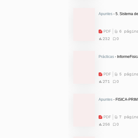
Apuntes
- 5. Sistema de 
PDF
6 págin
232
0
Prácticas
- InformeFisi
PDF
5 págin
271
0
Apuntes
- FISICA-PRI
PDF
7 págin
256
0