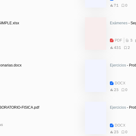
71
0
IMPLE.xlsx
Exámenes
- Se
PDF
3 
431
2
ionarias.docx
Ejercicios
- Pro
DOCX
23
0
ORATORIO-FISICA.pdf
Ejercicios
- Pro
as
DOCX
23
0