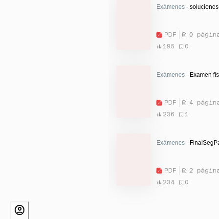
Exámenes
- soluciones
PDF
0 págin
195
0
Exámenes
- Examen fís
PDF
4 págin
236
1
Exámenes
- FinalSegP
PDF
2 págin
234
0
account_circle