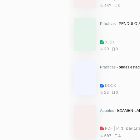
447
0
Prácticas
- PENDULO-S
XLSX
29
0
Prácticas
- ondas estac
DOCX
23
0
Apuntes
- EXAMEN-LAB
PDF
3 págin
587
4