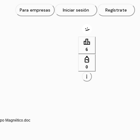
Para empresas
Iniciar sesión
Regístrate
leaderboard
6
personal_bag
0
more_vert
po Magnético.doc