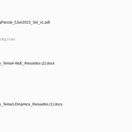
gParcial_5Jun2015_Sol_v1.pdf
páginas
b_Tema4-WyE_Resueltos (2).docx
b_Tema3-Dinámica_Resueltos (1).docx