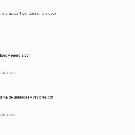
rme práctica 4 péndulo simple.docx
abajo y energía.pdf
páginas
stema de unidades y vectores.pdf
páginas