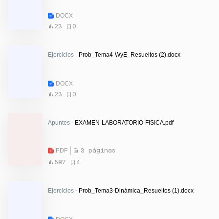
DOCX
23
0
Ejercicios
- Prob_Tema4-WyE_Resueltos (2).docx
DOCX
23
0
Apuntes
- EXAMEN-LABORATORIO-FISICA.pdf
PDF
3 páginas
587
4
Ejercicios
- Prob_Tema3-Dinámica_Resueltos (1).docx