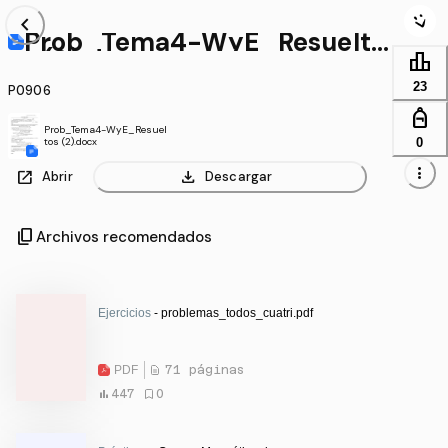
chevron_left
Prob_Tema4-WyE_Resuelto
s (2).docx
leaderboard
23
P0906
personal_bag
Prob_Tema4-WyE_Resuel
0
tos (2).docx
more_vert
open_in_new
download
Abrir
Descargar
content_copy
Archivos recomendados
Ejercicios
- problemas_todos_cuatri.pdf
PDF
71 páginas
447
0