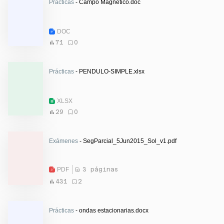
Prácticas
- Campo Magnético.doc
DOC
71
0
Prácticas
- PENDULO-SIMPLE.xlsx
XLSX
29
0
Exámenes
- SegParcial_5Jun2015_Sol_v1.pdf
PDF
3 páginas
431
2
Prácticas
- ondas estacionarias.docx