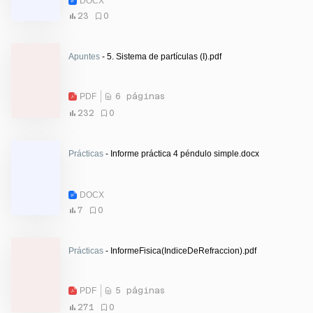
DOCX
23
0
Apuntes
- 5. Sistema de partículas (I).pdf
PDF
6 páginas
232
0
Prácticas
- Informe práctica 4 péndulo simple.docx
DOCX
7
0
Prácticas
- InformeFisica(IndiceDeRefraccion).pdf
PDF
5 páginas
271
0