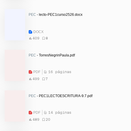
PEC
- lecto-PEC1curso2526.docx
DOCX
409
8
PEC
- TorresNegrinPaula.pdf
PDF
16 páginas
499
7
PEC
- PEC1LECTOESCRITURA-9.7.pdf
PDF
14 páginas
489
20