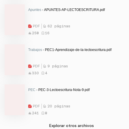
Apuntes
- APUNTES-AP-LECTOESCRITURA.pdf
PDF
62 páginas
258
16
Trabajos
- PEC1-Aprendizaje-de-la-lectoescritura.pdf
PDF
9 páginas
330
4
PEC
- PEC-3-Lectoescritura-Nota-9.pdf
PDF
20 páginas
241
8
Explorar otros archivos