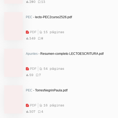
280
13
PEC
- lecto-PEC2curso2526.pdf
PDF
15 páginas
349
8
Apuntes
- Resumen-completo LECTOESCRITURA.pdf
PDF
54 páginas
59
7
PEC
- TorresNegrinPaula.pdf
PDF
16 páginas
307
4