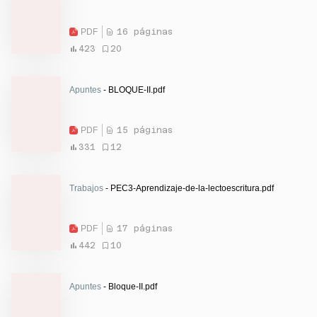
PDF
16 páginas
423
20
Apuntes
- BLOQUE-II.pdf
PDF
15 páginas
331
12
Trabajos
- PEC3-Aprendizaje-de-la-lectoescritura.pdf
PDF
17 páginas
442
10
Apuntes
- Bloque-II.pdf