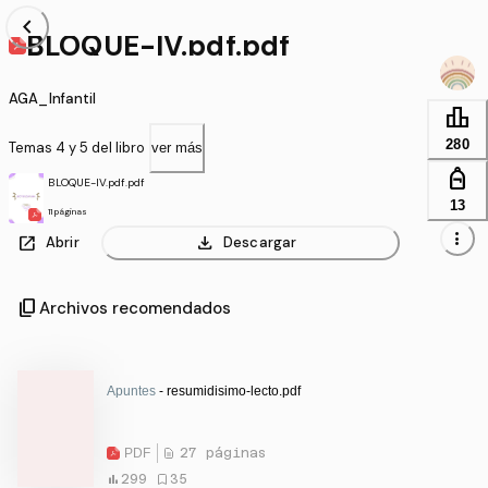
chevron_left
BLOQUE-IV.pdf.pdf
AGA_Infantil
leaderboard
280
Temas 4 y 5 del libro
ver más
personal_bag
BLOQUE-IV.pdf.pdf
13
11 páginas
more_vert
open_in_new
download
Abrir
Descargar
content_copy
Archivos recomendados
Apuntes
- resumidisimo-lecto.pdf
PDF
27 páginas
299
35