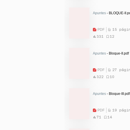
Apuntes
- BLOQUE-II.p
PDF
15 pági
331
12
Apuntes
- Bloque-II.pdf
PDF
27 pági
322
10
Apuntes
- Bloque-III.pdf
PDF
19 pági
71
14