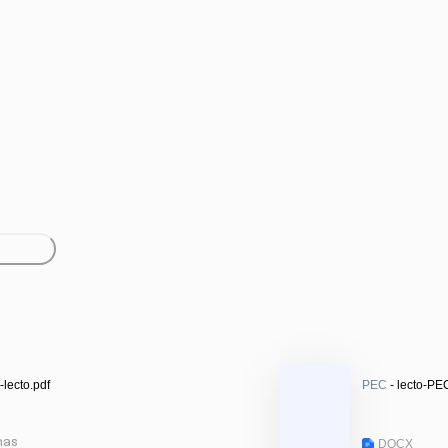
-lecto.pdf
PEC
- lecto-P
nas
DOCX