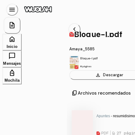
menu
note_add
chevron_left
Bloque-I.pdf
home
Inicio
Amaya_5585
chat_bubble
Bloque-I.pdf
Mensajes
16 páginas
personal_bag
download
Descargar
Mochila
content_copy
Archivos recomendados
Apuntes
- resumidisimo
PDF
27 pági