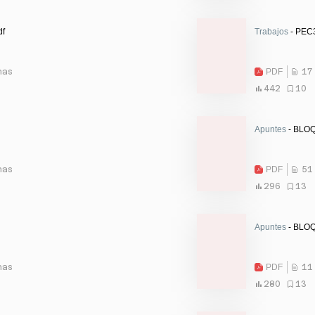
df
Trabajos
- PEC3
nas
PDF
17
442
10
Apuntes
- BLOQU
nas
PDF
51
296
13
Apuntes
- BLOQ
nas
PDF
11
280
13