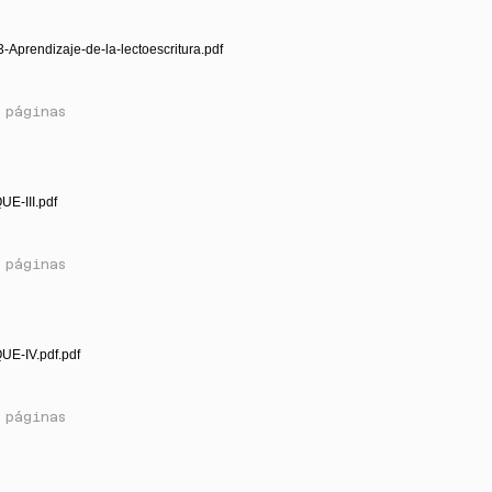
-Aprendizaje-de-la-lectoescritura.pdf
 páginas
E-III.pdf
 páginas
UE-IV.pdf.pdf
 páginas