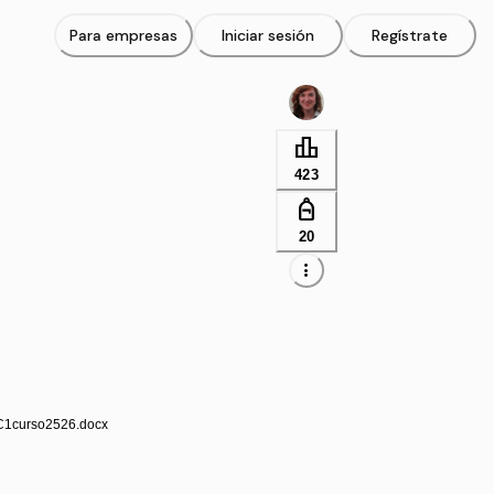
Para empresas
Iniciar sesión
Regístrate
leaderboard
423
personal_bag
20
more_vert
EC1curso2526.docx