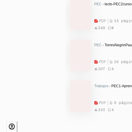
PEC
- lecto-PEC2curso
PDF
15 pági
349
8
PEC
- TorresNegrinPau
PDF
16 pági
307
4
Trabajos
- PEC1-Aprendi
PDF
9 págin
330
4
account_circle