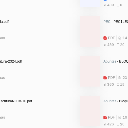
409
8
la.pdf
PEC
- PEC1LE
nas
PDF
14
489
20
itura-2324.pdf
Apuntes
- BLOQ
nas
PDF
23
360
19
scrituraNOTA-10.pdf
Apuntes
- Bloqu
nas
PDF
16
423
20