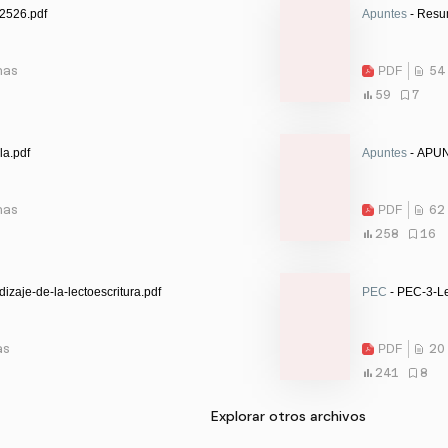
2526.pdf
Apuntes
- Resu
nas
PDF
54
59
7
la.pdf
Apuntes
- APU
nas
PDF
62
258
16
zaje-de-la-lectoescritura.pdf
PEC
- PEC-3-Le
as
PDF
20
241
8
Explorar otros archivos