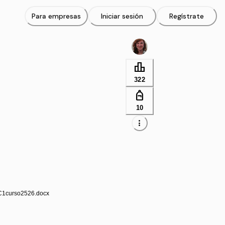
Para empresas
Iniciar sesión
Regístrate
leaderboard
322
personal_bag
10
more_vert
EC1curso2526.docx