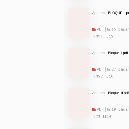
Apuntes
- BLOQUE-II.p
PDF
15 pági
331
12
Apuntes
- Bloque-II.pdf
PDF
27 pági
322
10
Apuntes
- Bloque-III.pdf
PDF
19 pági
71
14