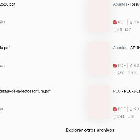
2526.pdf
Apuntes
- Resu
nas
PDF
54
59
7
la.pdf
Apuntes
- APU
nas
PDF
62
258
16
zaje-de-la-lectoescritura.pdf
PEC
- PEC-3-Le
as
PDF
20
241
8
Explorar otros archivos