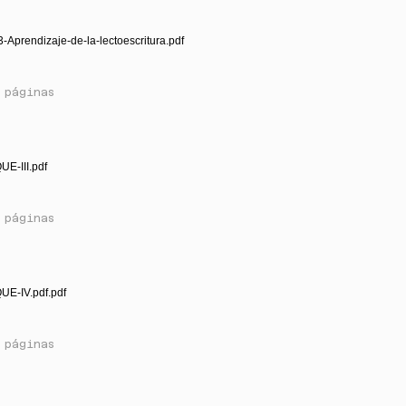
-Aprendizaje-de-la-lectoescritura.pdf
 páginas
E-III.pdf
 páginas
UE-IV.pdf.pdf
 páginas