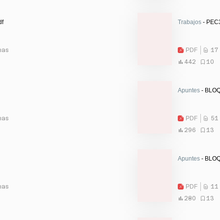
df
Trabajos
- PEC3
nas
PDF
17
442
10
Apuntes
- BLOQU
nas
PDF
51
296
13
Apuntes
- BLOQ
nas
PDF
11
280
13