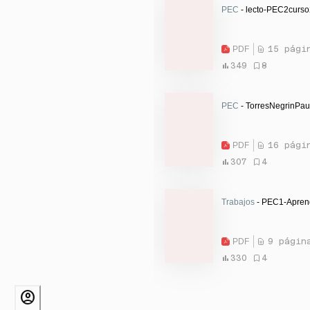
PEC
- lecto-PEC2curso
PDF
15 pági
349
8
PEC
- TorresNegrinPau
PDF
16 pági
307
4
Trabajos
- PEC1-Aprendi
PDF
9 págin
330
4
account_circle