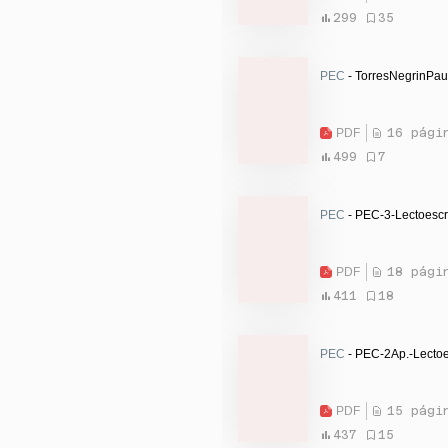
299
35
PEC
- TorresNegrinPau
PDF
16 pági
499
7
PEC
- PEC-3-Lectoescr
PDF
18 pági
411
18
PEC
- PEC-2Ap.-Lectoe
PDF
15 pági
437
15