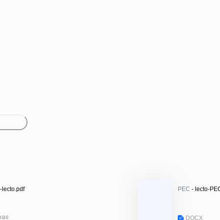
-lecto.pdf
PEC
- lecto-P
nas
DOCX