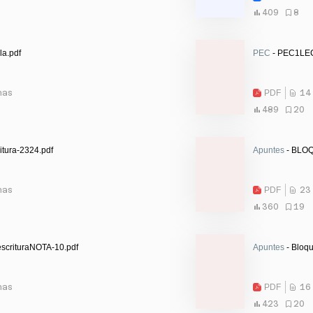
409
8
la.pdf
PEC
- PEC1LE
nas
PDF
14
489
20
itura-2324.pdf
Apuntes
- BLOQ
nas
PDF
23
360
19
scrituraNOTA-10.pdf
Apuntes
- Bloqu
nas
PDF
16
423
20