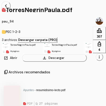
chevron_left
TorresNegrinPaula.pdf
pau_94
leaderboard
PEC 1-2-3
307
3 archivos
·
Descargar carpeta (PRO)
personal_bag
TorresNegrinPaula.pdf
TorresNegrinPaula.pdf
TorresNegr
4
16 páginas
18 páginas
16 páginas
more_vert
open_in_new
download
Abrir
Descargar
content_copy
Archivos recomendados
Apuntes
- resumidisimo-lecto.pdf
PDF
27 páginas