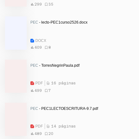
299
35
PEC
- lecto-PEC1curso2526.docx
DOCX
409
8
PEC
- TorresNegrinPaula.pdf
PDF
16 páginas
499
7
PEC
- PEC1LECTOESCRITURA-9.7.pdf
PDF
14 páginas
489
20