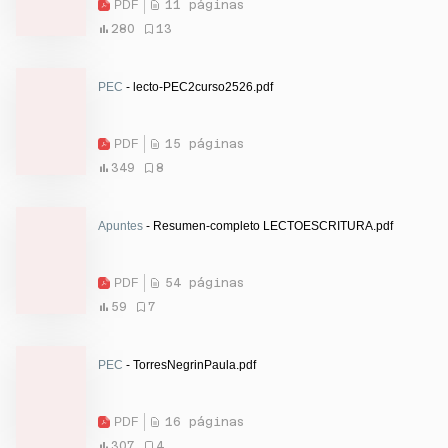
PDF
11 páginas
280
13
PEC
- lecto-PEC2curso2526.pdf
PDF
15 páginas
349
8
Apuntes
- Resumen-completo LECTOESCRITURA.pdf
PDF
54 páginas
59
7
PEC
- TorresNegrinPaula.pdf
PDF
16 páginas
307
4