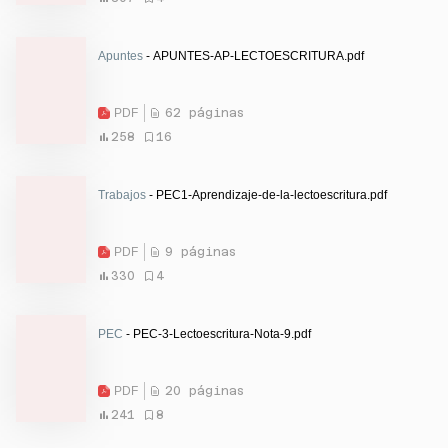
Apuntes
- APUNTES-AP-LECTOESCRITURA.pdf
PDF
62 páginas
258
16
Trabajos
- PEC1-Aprendizaje-de-la-lectoescritura.pdf
PDF
9 páginas
330
4
PEC
- PEC-3-Lectoescritura-Nota-9.pdf
PDF
20 páginas
241
8