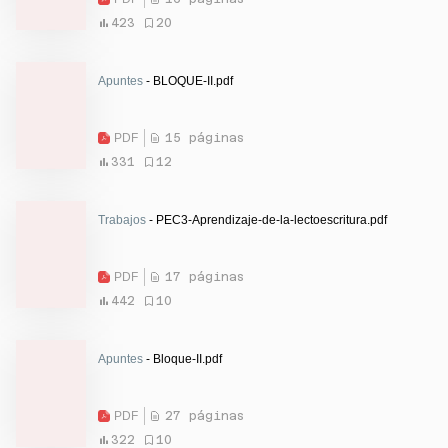
423
20
Apuntes
- BLOQUE-II.pdf
PDF
15 páginas
331
12
Trabajos
- PEC3-Aprendizaje-de-la-lectoescritura.pdf
PDF
17 páginas
442
10
Apuntes
- Bloque-II.pdf
PDF
27 páginas
322
10