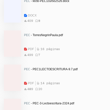
PEC
- lecto-PEC1curso2526.docx
DOCX
409
8
PEC
- TorresNegrinPaula.pdf
PDF
16 páginas
499
7
PEC
- PEC1LECTOESCRITURA-9.7.pdf
PDF
14 páginas
489
20
PEC
- PEC-3-Lectoescritura-2324.pdf