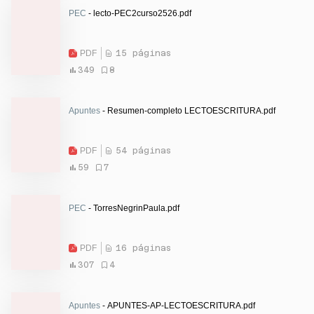
PEC
- lecto-PEC2curso2526.pdf
PDF
15 páginas
349
8
Apuntes
- Resumen-completo LECTOESCRITURA.pdf
PDF
54 páginas
59
7
PEC
- TorresNegrinPaula.pdf
PDF
16 páginas
307
4
Apuntes
- APUNTES-AP-LECTOESCRITURA.pdf